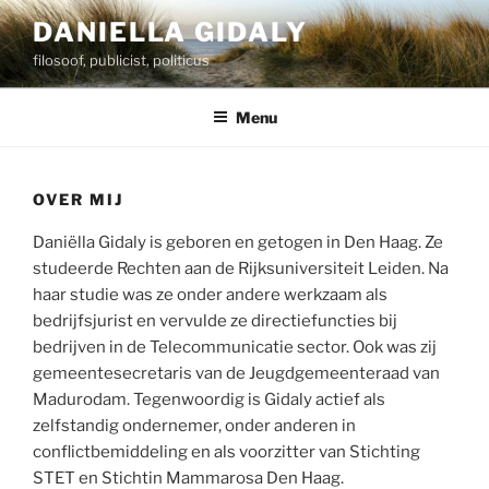
Ga
DANIELLA GIDALY
naar
filosoof, publicist, politicus
de
inhoud
Menu
OVER MIJ
Daniëlla Gidaly is geboren en getogen in Den Haag. Ze
studeerde Rechten aan de Rijksuniversiteit Leiden. Na
haar studie was ze onder andere werkzaam als
bedrijfsjurist en vervulde ze directiefuncties bij
bedrijven in de Telecommunicatie sector. Ook was zij
gemeentesecretaris van de Jeugdgemeenteraad van
Madurodam. Tegenwoordig is Gidaly actief als
zelfstandig ondernemer, onder anderen in
conflictbemiddeling en als voorzitter van Stichting
STET en Stichtin Mammarosa Den Haag.