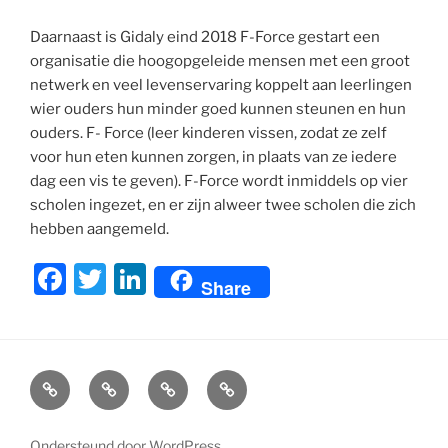
Daarnaast is Gidaly eind 2018 F-Force gestart een
organisatie die hoogopgeleide mensen met een groot
netwerk en veel levenservaring koppelt aan leerlingen
wier ouders hun minder goed kunnen steunen en hun
ouders. F- Force (leer kinderen vissen, zodat ze zelf
voor hun eten kunnen zorgen, in plaats van ze iedere
dag een vis te geven). F-Force wordt inmiddels op vier
scholen ingezet, en er zijn alweer twee scholen die zich
hebben aangemeld.
F
T
Li
Share
a
w
n
c
itt
k
e
er
e
Home
Over
Mediation
Polderen
b
dI
Mij
en
in
o
n
Bemiddeling
een
Ondersteund door WordPress