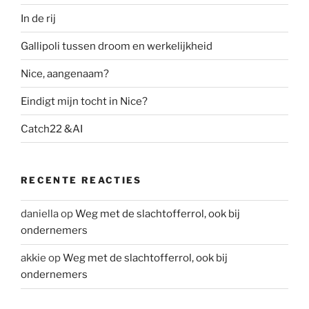
k
In de rij
Gallipoli tussen droom en werkelijkheid
Nice, aangenaam?
Eindigt mijn tocht in Nice?
Catch22 &AI
RECENTE REACTIES
daniella
op
Weg met de slachtofferrol, ook bij
ondernemers
akkie
op
Weg met de slachtofferrol, ook bij
ondernemers