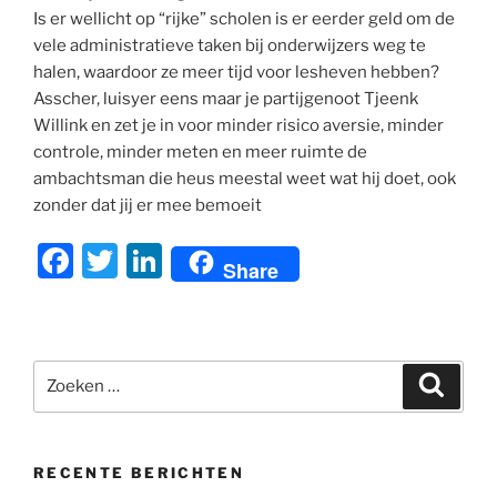
Is er wellicht op “rijke” scholen is er eerder geld om de
vele administratieve taken bij onderwijzers weg te
halen, waardoor ze meer tijd voor lesheven hebben?
Asscher, luisyer eens maar je partijgenoot Tjeenk
Willink en zet je in voor minder risico aversie, minder
controle, minder meten en meer ruimte de
ambachtsman die heus meestal weet wat hij doet, ook
zonder dat jij er mee bemoeit
F
T
Li
Share
a
w
n
c
itt
k
e
er
e
Zoeken
Zoeke
b
dI
naar:
o
n
o
RECENTE BERICHTEN