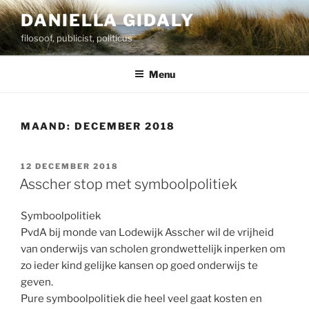
Ga
DANIELLA GIDALY
naar
filosoof, publicist, politicus
de
inhoud
Menu
MAAND:
DECEMBER 2018
GEPLAATST
12 DECEMBER 2018
OP
Asscher stop met symboolpolitiek
Symboolpolitiek
PvdA bij monde van Lodewijk Asscher wil de vrijheid
van onderwijs van scholen grondwettelijk inperken om
zo ieder kind gelijke kansen op goed onderwijs te
geven.
Pure symboolpolitiek die heel veel gaat kosten en