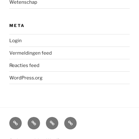
Wetenschap
META
Login
Vermeldingen feed
Reacties feed
WordPress.org
Home
Over
Mediation
Polderen
Mij
en
in
Bemiddeling
een