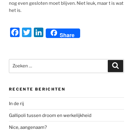
nog even gesloten moet blijven. Niet leuk, maar t is wat
het is.
F
T
Li
Share
a
w
n
c
itt
k
e
er
e
Zoeken
Zoeke
b
dI
naar:
o
n
o
RECENTE BERICHTEN
k
In de rij
Gallipoli tussen droom en werkelijkheid
Nice, aangenaam?