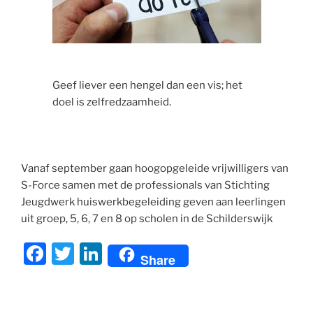
Geef liever een hengel dan een vis; het
doel is zelfredzaamheid.
Vanaf september gaan hoogopgeleide vrijwilligers van
S-Force samen met de professionals van Stichting
Jeugdwerk huiswerkbegeleiding geven aan leerlingen
uit groep, 5, 6, 7 en 8 op scholen in de Schilderswijk
F
T
Li
Share
a
w
n
c
itt
k