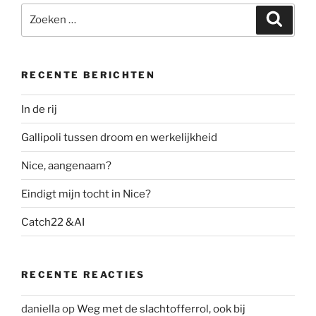
e
er
e
Zoeken
Zoeke
b
dI
naar:
o
n
o
RECENTE BERICHTEN
k
In de rij
Gallipoli tussen droom en werkelijkheid
Nice, aangenaam?
Eindigt mijn tocht in Nice?
Catch22 &AI
RECENTE REACTIES
daniella
op
Weg met de slachtofferrol, ook bij