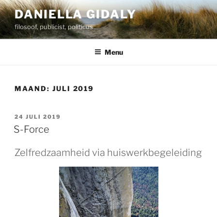
Ga
DANIELLA GIDALY
naar
filosoof, publicist, politicus
de
inhoud
Menu
MAAND:
JULI 2019
GEPLAATST
24 JULI 2019
OP
S-Force
Zelfredzaamheid via huiswerkbegeleiding