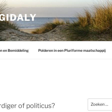
GIDALY
n en Bemiddeling
Polderen in een Pluriforme maatschappij
Zoeken
iger of politicus?
naar: