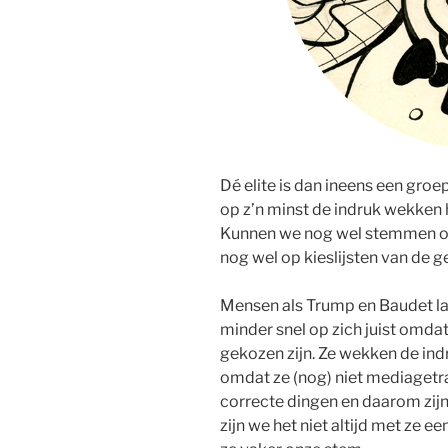
Dé elite is dan ineens een groe
op z’n minst de indruk wekken 
Kunnen we nog wel stemmen o
nog wel op kieslijsten van de g
Mensen als Trump en Baudet l
minder snel op zich juist omda
gekozen zijn. Ze wekken de indr
omdat ze (nog) niet mediagetra
correcte dingen en daarom zijn
zijn we het niet altijd met ze e