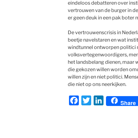
eindeloos debatteren over inst
vertrouwen van de burger in de
er geen deuk in een pak boter 
De vertrouwenscrisis in Neder
beetje navelstaren en wat insti
windtunnel ontworpen politic
volksvertegenwoordigers, men
het landsbelang dienen, maar 
die gekozen willen worden om
willen zijn en niet politici. M
die niet op ons neerkijken.
F
T
Li
Share
a
w
n
c
itt
k
e
er
e