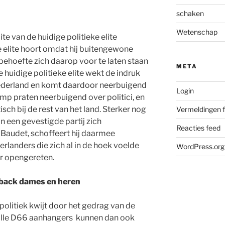
schaken
Wetenschap
lite van de huidige politieke elite
e elite hoort omdat hij buitengewone
e behoefte zich daarop voor te laten staan
META
e huidige politieke elite wekt de indruk
 Nederland en komt daardoor neerbuigend
Login
mp praten neerbuigend over politici, en
ch bij de rest van het land. Sterker nog
Vermeldingen 
an een gevestigde partij zich
Reacties feed
 Baudet, schoffeert hij daarmee
erlanders die zich al in de hoek voelde
WordPress.org
r opengereten.
 back dames en heren
politiek kwijt door het gedrag van de
n alle D66 aanhangers kunnen dan ook