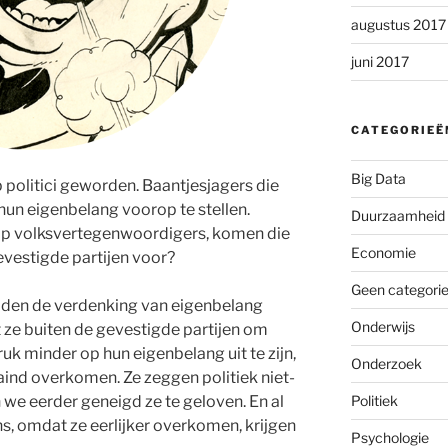
augustus 2017
juni 2017
CATEGORIEË
Big Data
p politici geworden. Baantjesjagers die
hun eigenbelang voorop te stellen.
Duurzaamheid
p volksvertegenwoordigers, komen die
Economie
evestigde partijen voor?
Geen categori
aden de verdenking van eigenbelang
Onderwijs
t ze buiten de gevestigde partijen om
uk minder op hun eigenbelang uit te zijn,
Onderzoek
ind overkomen. Ze zeggen politiek niet-
 we eerder geneigd ze te geloven. En al
Politiek
ens, omdat ze eerlijker overkomen, krijgen
Psychologie