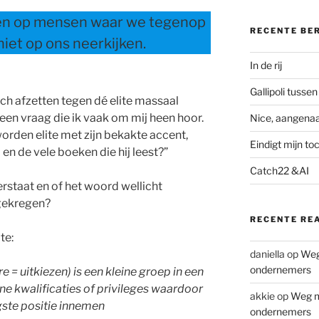
en op mensen waar we tegenop
RECENTE BE
niet op ons neerkijken.
In de rij
Gallipoli tusse
ch afzetten tegen dé elite massaal
een vraag die ik vaak om mij heen hoor.
Nice, aangen
rden elite met zijn bekakte accent,
Eindigt mijn to
l en de vele boeken die hij leest?”
Catch22 &AI
erstaat en of het woord wellicht
gekregen?
RECENTE RE
te:
daniella
op
Weg 
ondernemers
gere = uitkiezen) is een kleine groep in een
 kwalificaties of privileges waardoor
akkie
op
Weg me
gste positie innemen
ondernemers