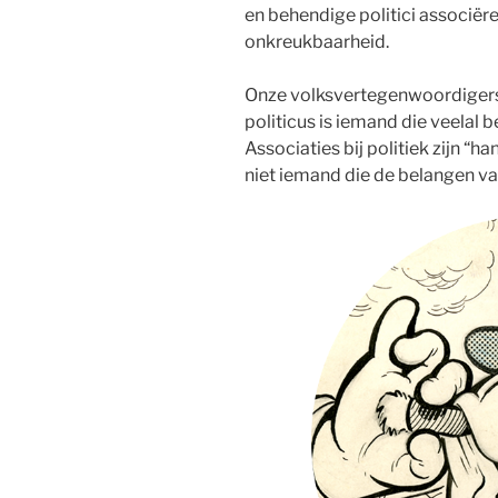
en behendige politici associëre
onkreukbaarheid.
Onze volksvertegenwoordigers z
politicus is iemand die veelal b
Associaties bij politiek zijn “h
niet iemand die de belangen v