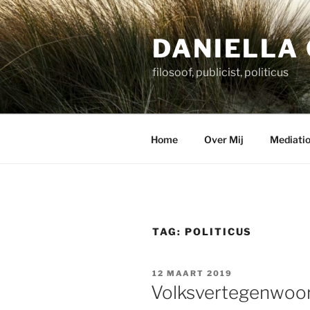
Ga
naar
DANIELLA 
de
inhoud
filosoof, publicist, politicus
Home
Over Mij
Mediatio
TAG:
POLITICUS
GEPLAATST
12 MAART 2019
OP
Volksvertegenwoord