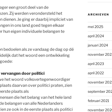
eger een groot deel van de
en. Zij werden verondersteld het
ARCHIEVEN
 dienen. Je ging er daarbij impliciet van
elangen in ons land goed tegen elkaar
mei 2025
 hun eigen individuele belangen te
april 2024
januari 2024
en bedoelen als ze vandaag de dag op dé
november 202
idelijk dat het woord een ontwikkeling
 goede:
april 2023
april 2022
vervangen door politici
 we het woord volksvertegenwoordiger
november 202
plaats daarvan over politici praten, zien
eerste plaats als
september 20
ensen die het belang van het hele land
februari 2021
 de belangen van alle Nederlanders
en ze ook in de eerste plaats als politici
november 202