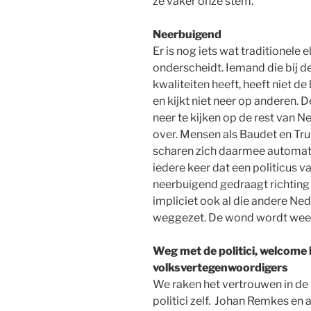
ze vaker onze stem.
Neerbuigend
Er is nog iets wat traditionele e
onderscheidt. Iemand die bij d
kwaliteiten heeft, heeft niet d
en kijkt niet neer op anderen. D
neer te kijken op de rest van
over. Mensen als Baudet en Tru
scharen zich daarmee automatis
iedere keer dat een politicus v
neerbuigend gedraagt richting
impliciet ook al die andere Ned
weggezet. De wond wordt wee
Weg met de politici, welcome
volksvertegenwoordigers
We raken het vertrouwen in de 
politici zelf. Johan Remkes e