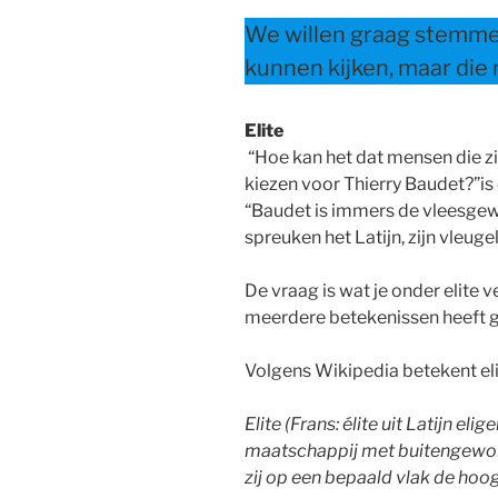
We willen graag stemm
kunnen kijken, maar die 
Elite
“Hoe kan het dat mensen die zi
kiezen voor Thierry Baudet?”is 
“Baudet is immers de vleesgewo
spreuken het Latijn, zijn vleuge
De vraag is wat je onder elite v
meerdere betekenissen heeft 
Volgens Wikipedia betekent eli
Elite (Frans: élite uit Latijn eli
maatschappij met buitengewone
zij op een bepaald vlak de hoo