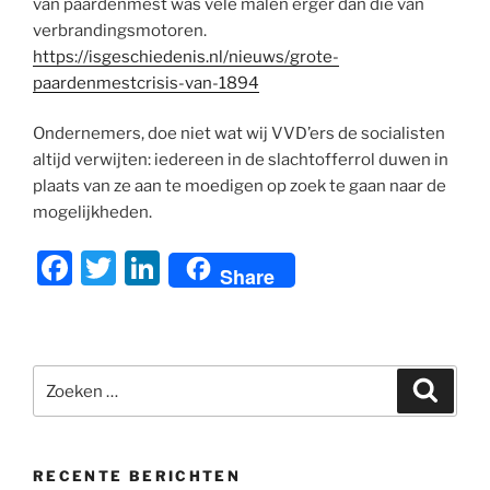
van paardenmest was vele malen erger dan die van
verbrandingsmotoren.
https://isgeschiedenis.nl/nieuws/grote-
paardenmestcrisis-van-1894
Ondernemers, doe niet wat wij VVD’ers de socialisten
altijd verwijten: iedereen in de slachtofferrol duwen in
plaats van ze aan te moedigen op zoek te gaan naar de
mogelijkheden.
F
T
Li
Share
a
w
n
c
itt
k
e
er
e
Zoeken
Zoeke
b
dI
naar:
o
n
o
RECENTE BERICHTEN