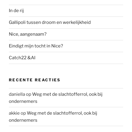
k
In de rij
Gallipoli tussen droom en werkelijkheid
Nice, aangenaam?
Eindigt mijn tocht in Nice?
Catch22 &AI
RECENTE REACTIES
daniella
op
Weg met de slachtofferrol, ook bij
ondernemers
akkie
op
Weg met de slachtofferrol, ook bij
ondernemers