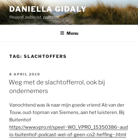
Ga
DANIELLA GIDALY
naar
filosoof, publicist, politicus
de
inhoud
Menu
TAG:
SLACHTOFFERS
GEPLAATST
8 APRIL 2019
OP
Weg met de slachtofferrol, ook bij
ondernemers
Vanochtend was ik naar mijn goede vriend Ab van der
Touw, oud-topman van Siemens, aan het luisteren. Bij
Buitenhof
https://www.vpro.nl/speel~WO_VPRO_15350386~aud
io-buitenhof-podcast-wel-of-geen-co2-heffing~.html