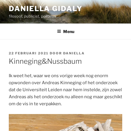
Ga
DANIELLA GIDALY
naar
filosoof, publicist, politicus
de
inhoud
Menu
GEPLAATST
22 FEBRUARI 2021
DOOR
DANIELLA
OP
Kinneging&Nussbaum
Ik weet het, waar we ons vorige week nog enorm
opwonden over Andreas Kinneging of het onderzoek
dat de Universiteit Leiden naar hem instelde, zijn zowel
Andreas als het onderzoek nu alleen nog maar geschikt
om de vis in te verpakken.