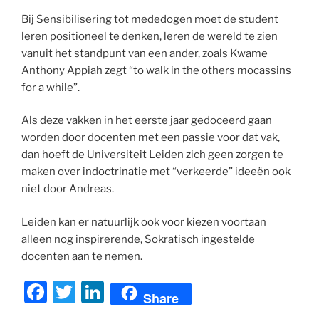
Bij Sensibilisering tot mededogen moet de student
leren positioneel te denken, leren de wereld te zien
vanuit het standpunt van een ander, zoals Kwame
Anthony Appiah zegt “to walk in the others mocassins
for a while”.
Als deze vakken in het eerste jaar gedoceerd gaan
worden door docenten met een passie voor dat vak,
dan hoeft de Universiteit Leiden zich geen zorgen te
maken over indoctrinatie met “verkeerde” ideeën ook
niet door Andreas.
Leiden kan er natuurlijk ook voor kiezen voortaan
alleen nog inspirerende, Sokratisch ingestelde
docenten aan te nemen.
F
T
Li
Share
a
w
n