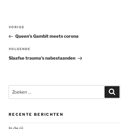
Bericht
Vorig
VORIGE
navigatie
bericht
Queen’s Gambit meets corona
Volgend
VOLGENDE
bericht
Slaafse trauma’s nabestaanden
Zoeken
Zoeke
naar:
RECENTE BERICHTEN
In de rij