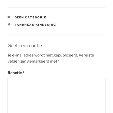
c
itt
k
e
er
e
CATEGORIEËN
GEEN CATEGORIE
b
dI
TAGS
#ANDREAS KINNEGING
o
n
o
k
Geef een reactie
Je e-mailadres wordt niet gepubliceerd.
Vereiste
velden zijn gemarkeerd met
*
Reactie
*